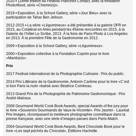
2020 • 11ème édition du Festival Planches Contact, avec la fondation
Photo4food, série «Chemin(s)».
2019 • Exposition, à la School Gallery, série «Jour Bleu» avec la
participation de Tahar Ben Jelloun.
2012-2015 • La série «Légumineux» a été présentée à la galerie OFR en
2015, au Colatéral en Arles pendant les 45ème rencontres en 2015, à la
Galerie de l’hôtel Le Scribe, 2013. À la foire de Paris-Photo à Los Angeles
en 2013. À la première Fête de la Gastronomie en 2012.
2009 • Exposition à la School Gallery, série «Légumineux».
2000 • Exposition collective à la Fondation Coprim pour le livre
«Marié(e)s».
Prix
2017 Festival international de la Photographie Culinaire : Prix du public.
2014 Prix Littéraire de la Gastronomie, Antonin Carême pour le livre «C’est
si bon Paris la nuit» réalisé avec Béatrice Cointreau.
2013 Grand Prix de la Photographie de Patrimoine Gastronomique : Prix
André-Malraux.
2008 Gourmand World Cook Book Awards, special Awards of the jury pour
le livre «Souvenirs Gourmands de Vaux-le-Vicomte». Prix Jasmin - Lauréat
Prix Images, récompasant la meilleure photographie cosmétique dans la
presse française, avec une série d’images parues dans Paris-Match.
2004 Gourmand World Cook Book Awards, Best Chocolate Book pour le
livre «Les sept péchés du Chocolat», Éditions Hachette.