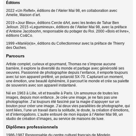
Éditions
2022 «Un Reflet», éditions de l’Ateler Mai 98, en collaboration avec
Amelie, Maison d’art.
2019 «Jour Bleu», éditions Cercle dArt, avec les textes de Tahar Ben
Jelloun. 2015 «Legumineux», éditions de l’Atelier Mai 98, avec la préface
d’Antoine Jacobsohn, responsable du potager du Roi. 2000 «Bois et livre»,
éditions Co&Co.
1999 «Marié(e)s», éditions du Collectionneur avec la préface de Thierry
des Ouches.
Parcours
Artiste complet, curieux et gourmand, Thomas ne s’impose aucune
barrière, il explore la diversité du monde et partage avec générosité ses
oeuvres. Passionné de photographie depuis l’enfance, il emporte toujours
avec lui son appareil préféré, un polaroïd SX-70. Capturant un moment,
une émotion, une beauté éphémère, il parcourt le monde et crée sa palette
de souvenirs avec son appareil instantané.
Né en 1963 à Lille, vit et travaille à Paris. Un amoureux de toutes les
images, depuis mon enfance. Je crée une image, je ne fais pas une
photographie. J’ai toujours été fasciné par la magie d’appuyer sur un
bouton pour créer une image. J’ai deux vies parallèles de photographe, qui
sont liées, l’une un travail dans la solitude, le doute, la création d’émotions,
et d’interrogations. L’autre entouré de mon équipe à l’Atelier Mai 98, un
studio de création d’images, au service de maisons de luxe.
Diplômes professionnels
1986-1987 Responsable du centre culturel français de Mindelo,