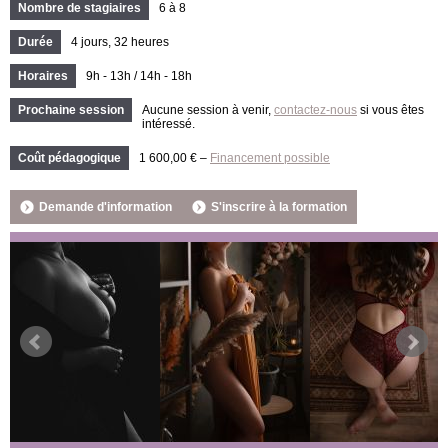
Nombre de stagiaires
6 à 8
Durée
4 jours, 32 heures
Horaires
9h - 13h / 14h - 18h
Prochaine session
Aucune session à venir,
contactez-nous
si vous êtes
intéressé.
Coût pédagogique
1 600,00 € –
Financement possible
Demande d'information
S'inscrire à la formation