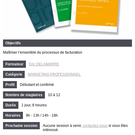
Objectifs
Maîtriser l’ensemble du processus de facturation
Formateur
Eric DELAMARRE
Catégorie
MARKETING PROFESSIONNEL
Profil
Débutant et confirmé
Nombre de stagiaires
10 à 12
Durée
1 jour, 8 heures
Horaires
9h - 13h / 14h - 18h
Prochaine session
Aucune session à venir,
contactez-nous
si vous êtes
intéressé.